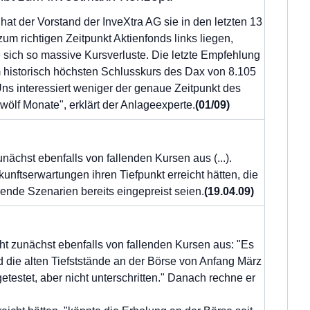
hat der Vorstand der InveXtra AG sie in den letzten 13
zum richtigen Zeitpunkt Aktienfonds links liegen,
 sich so massive Kursverluste. Die letzte Empfehlung
m historisch höchsten Schlusskurs des Dax von 8.105
"Uns interessiert weniger der genaue Zeitpunkt des
wölf Monate", erklärt der Anlageexperte.
(01/09)
nächst ebenfalls von fallenden Kursen aus (...).
kunftserwartungen ihren Tiefpunkt erreicht hätten, die
hende Szenarien bereits eingepreist seien.
(19.04.09)
ht zunächst ebenfalls von fallenden Kursen aus: "Es
d die alten Tiefststände an der Börse von Anfang März
stet, aber nicht unterschritten." Danach rechne er