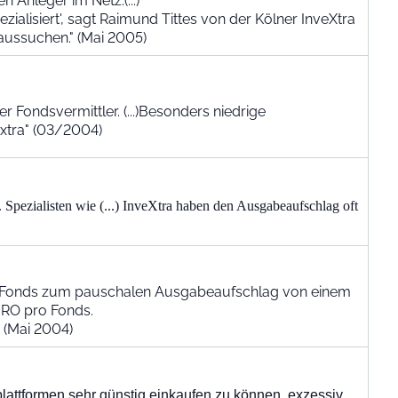
 Anleger im Netz.(...)
ialisiert', sagt Raimund Tittes von der Kölner InveXtra
aussuchen." (Mai 2005)
r Fondsvermittler. (...)Besonders niedrige
extra" (03/2004)
pezialisten wie (...) InveXtra haben den Ausgabeaufschlag oft
400 Fonds zum pauschalen Ausgabeaufschlag von einem
RO pro Fonds.
 (Mai 2004)
plattformen sehr günstig einkaufen zu können, exzessiv