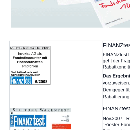
FINANZtes
FINANZtest be
geht der Fra
Rabattkondit
Das Ergebni
vorzuweisen.
Demgegenüber
Rabattierung
FINANZtest
Nov.2007 - R
"Riester-Fond