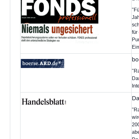
"Fü
Jah
sch
für
Pun
Ein
bo
"Ra
Dan
Int
Da
"Ra
wir
200
abe