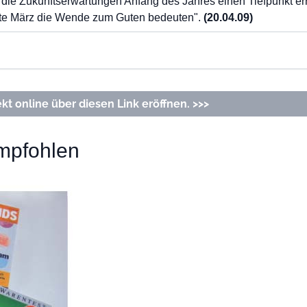
die Zukunftserwartungen Anfang des Jahres einen Tiefpunkt erre
tte März die Wende zum Guten bedeuten".
(20.04.09)
kt online über diesen Link eröffnen. >>>
empfohlen