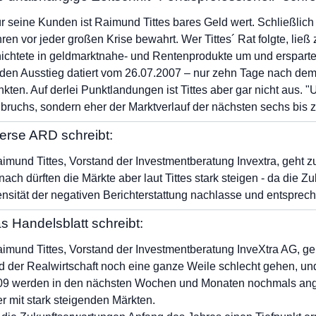
r seine Kunden ist Raimund Tittes bares Geld wert. Schließlich 
ren vor jeder großen Krise bewahrt. Wer Tittes´ Rat folgte, ließ 
ichtete in geldmarktnahe- und Rentenprodukte um und ersparte
 den Ausstieg datiert vom 26.07.2007 – nur zehn Tage nach de
kten. Auf derlei Punktlandungen ist Tittes aber gar nicht aus. 
bruchs, sondern eher der Marktverlauf der nächsten sechs bis z
erse ARD schreibt:
imund Tittes, Vorstand der Investmentberatung Invextra, geht zu
ach dürften die Märkte aber laut Tittes stark steigen - da die Zu
ensität der negativen Berichterstattung nachlasse und entsprec
s Handelsblatt schreibt:
imund Tittes, Vorstand der Investmentberatung InveXtra AG, ge
d der Realwirtschaft noch eine ganze Weile schlecht gehen, un
9 werden in den nächsten Wochen und Monaten nochmals angete
r mit stark steigenden Märkten.