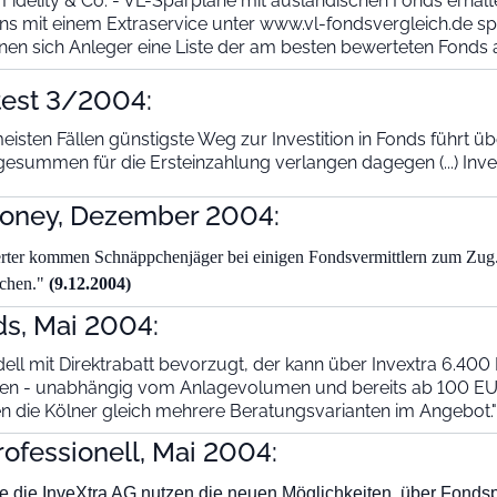
Fidelity & Co. - VL-Sparpläne mit ausländischen Fonds erhalten
ns mit einem Extraservice unter www.vl-fondsvergleich.de spez
nen sich Anleger eine Liste der am besten bewerteten Fonds 
est 3/2004:
eisten Fällen günstigste Weg zur Investition in Fonds führt übe
esummen für die Ersteinzahlung verlangen dagegen (...) Inv
oney, Dezember 2004:
ter kommen Schnäppchenjäger bei einigen Fondsvermittlern zum Zug. S
ichen."
(9.12.2004)
ds, Mai 2004:
ell mit Direktrabatt bevorzugt, der kann über Invextra 6.
fen - unabhängig vom Anlagevolumen und bereits ab 100 EU
die Kölner gleich mehrere Beratungsvarianten im Angebot."
ofessionell, Mai 2004:
wie die InveXtra AG nutzen die neuen Möglichkeiten, über Fonds