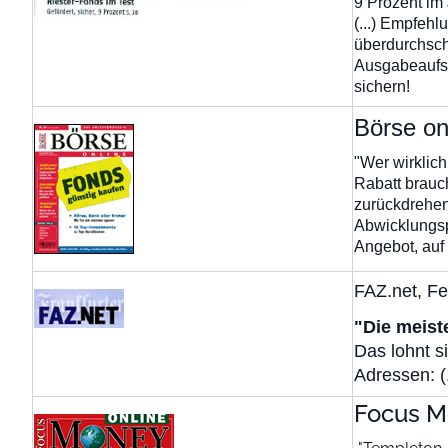
9 Prozent im J
(...) Empfeh
überdurchschn
Ausgabeaufsch
sichern!
Börse onl
"Wer wirklich
Rabatt brauch
zurückdrehen
Abwicklungsp
Angebot, auf 
FAZ.net, Fe
"Die meist
Das lohnt s
Adressen: (.
Focus M