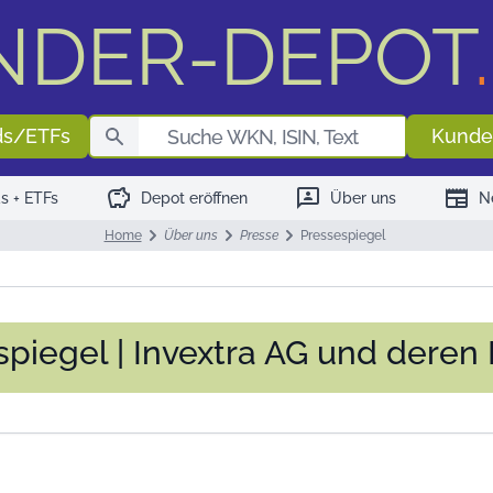
NDER-DEPOT
.
Fondssuch
ds/ETFs
Kunde
savings
3p
newspaper
s + ETFs
Depot eröffnen
Über uns
N
Home
Über uns
Presse
Pressespiegel
piegel | Invextra AG und deren