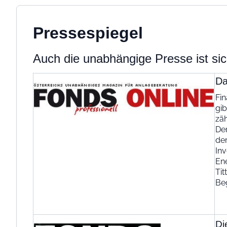
Pressespiegel
Auch die unabhängige Presse ist sic
Da
Fin
gib
zäh
De
der
In
En
Tit
Be
Di