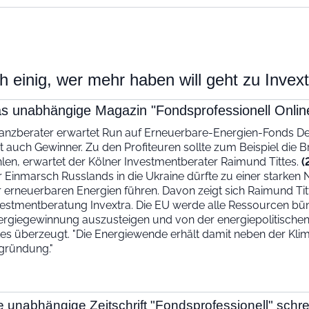
h einig, wer mehr haben will geht zu Invex
s unabhängige Magazin "Fondsprofessionell Online
anzberater erwartet Run auf Erneuerbare-Energien-Fonds Der K
t auch Gewinner. Zu den Profiteuren sollte zum Beispiel die
len, erwartet der Kölner Investmentberater Raimund Tittes.
(
r Einmarsch Russlands in die Ukraine dürfte zu einer stark
 erneuerbaren Energien führen. Davon zeigt sich Raimund Tit
vestmentberatung Invextra. Die EU werde alle Ressourcen bü
ergiegewinnung auszusteigen und von der energiepolitische
tes überzeugt. "Die Energiewende erhält damit neben der Klim
gründung."
e unabhängige Zeitschrift "Fondsprofessionell" sch