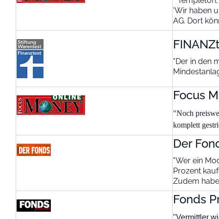
"Templeton, 
'Wir haben u
AG. Dort kön
FINANZt
"Der in den m
Mindestanlag
Focus M
"Noch preiswer
komplett gestr
Der Fon
"Wer ein Mod
Prozent kau
Zudem haben 
Fonds Pr
"Vermittler 