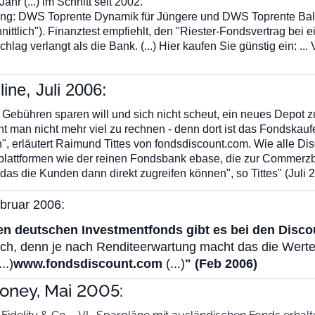
ahr (...) im Schnitt seit 2002."
lung: DWS Toprente Dynamik für Jüngere und DWS Toprente Balan
ittlich"). Finanztest empfiehlt, den "Riester-Fondsvertrag bei 
lag verlangt als die Bank. (...) Hier kaufen Sie günstig ein: ..
ine, Juli 2006:
 Gebühren sparen will und sich nicht scheut, ein neues Depot zu
t man nicht mehr viel zu rechnen - denn dort ist das Fondskaufen
", erläutert Raimund Tittes von fondsdiscount.com. Wie alle Di
lattformen wie der reinen Fondsbank ebase, die zur Commerzba
das die Kunden dann direkt zugreifen können", so Tittes" (Juli 
bruar 2006:
en deutschen Investmentfonds gibt es bei den Discou
ich, denn je nach Renditeerwartung macht das die Werten
..)
www.fondsdiscount.com
(...)
" (Feb 2006)
oney, Mai 2005: