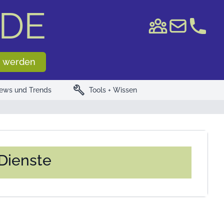
DE
e WKN/ISIN
 werden
build
ews und Trends
Tools + Wissen
 Dienste