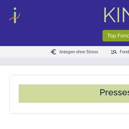
<
>
KI
Top Fon
euro
manage_search
Anlegen ohne Stress
Fond
Presses