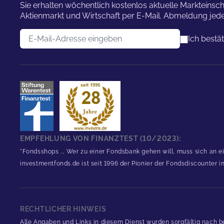
Sie erhalten wöchentlich kostenlos aktuelle Marktei
Aktienmarkt und Wirtschaft per E-Mail. Abmeldung jede
E-Mail-Adresse
Ich bestä
EMPFEHLUNG VON FINANZTEST (10/2023):
"Fondsshops ... Wer zu einer Fondsbank gehen will, muss sich an e
investmentfonds.de ist seit 1996 der Pionier der Fondsdiscounter 
RECHTLICHER HINWEIS
Alle Angaben und Links in diesem Dienst wurden sorgfältig nach b