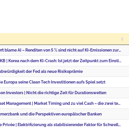
Julius Bär | Don’t blame AI – Renditen von 5 % sind nicht auf KI-Emissionen zurückzuführen
Swisscanto/ZKB | Korea nach dem KI-Crash: Ist jetzt der Zeitpunkt zum Einstieg?
aubwürdigkeit der Fed als neue Risikoprämie
ie Europa seine Clean Tech Investitionen aufs Spiel setzt
n Investors | Nicht die richtige Zeit für Durationswetten
J.P. Morgan Asset Management | Market Timing und zu viel Cash – die zwei teuersten Anlegerfehler
merzbank und die Perspektiven europäischer Banken
Union Bancaire Privée | Elektrifizierung als stabilisierender Faktor für Schwellenländerportfolios