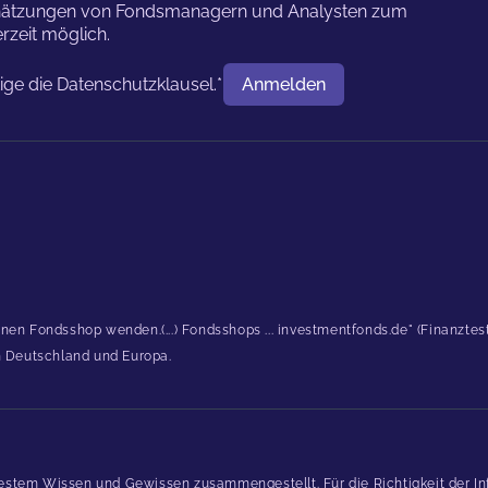
nschätzungen von Fondsmanagern und Analysten zum
rzeit möglich.
tige die
Datenschutzklausel.
*
Anmelden
Benutzername
inen Fondsshop wenden.(...) Fondsshops ... investmentfonds.de" (Finanzte
in Deutschland und Europa.
estem Wissen und Gewissen zusammengestellt. Für die Richtigkeit der In