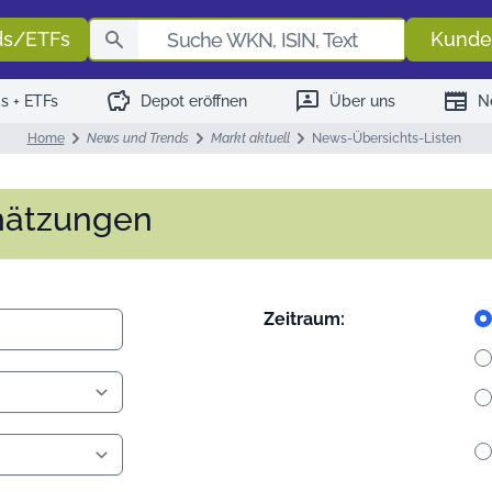
Fondssuch
ds/ETFs
Kunde
savings
3p
newspaper
s + ETFs
Depot eröffnen
Über uns
N
Home
News und Trends
Markt aktuell
News-Übersichts-Listen
hätzungen
Zeitraum: