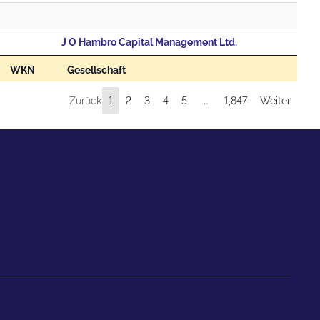
J O Hambro Capital Management Ltd.
WKN
Gesellschaft
Zurück
1
2
3
4
5
…
1,847
Weiter