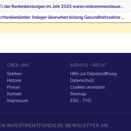
DESTATIS | 72 % der Rentenleistungen im Jahr 2025 waren einkommensteuerpflichtig
J O Hambro | Schwellenländer: Anleger übersehen bislang Gesundheitssektor – vor allem Afrika und Ind
ÜBER UNS
SERVICE + RECHT
Stärken
Hilfe zur Depoteröffnung
Historie
Datenschutz
Presse
Cookies verwalten
Kontakt
Sitemap
Impressum
ESG - TVO
REN INVESTMENTFONDS.DE NEWSLETTER AN: