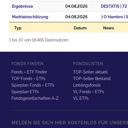
Ergebnisse
04.08.2026
Markteinschätzung
04.08.2026
Typ
Datum
News
1 bis 10 von 18,466 Datensätzen
FONDS FINDEN
FONDSLISTEN
Fonds + ETF Finder
TOP-Seller aktuell
TOP Fonds + ETFs
TOP-Seller Bestand
Sparplan Fonds + ETFs
Lieblingsfonds
Sparplan ETFs
VL Fonds + ETFs
Fondsgesellschaften A-Z
VL ETFs
MELDEN SIE SICH HIER KOSTENLOS FÜR UNSE