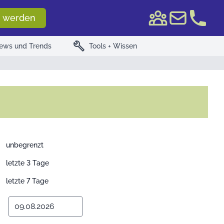
e WKN/ISIN
 werden
build
ews und Trends
Tools + Wissen
unbegrenzt
letzte 3 Tage
letzte 7 Tage