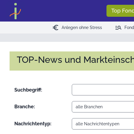
<
>
Top Fon
euro
manage_search
Anlegen ohne Stress
Fond
TOP-News und Markteinsc
Suchbegriff:
Branche:
Nachrichtentyp: