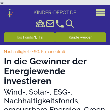
<
>
KINDER-DEPOT
.
DE
Top Fonds/ETFs
Kunde werden
Nachhaltigkeit (ESG, Klimaneutral)
In die Gewinner der
Energiewende
investieren
Wind-, Solar-, ESG-,
Nachhaltigkeitsfonds,
erneuerbare Energien, Green