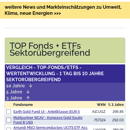
weitere News und Markteinschätzungen zu Umwelt,
Klima, neue Energien >>>
TOP Fonds + ETFs
Sektorübergreifend
VERGLEICH - TOP-FONDS/ETFS -
WERTENTWICKLUNG - 1 TAG BIS 10 JAHRE
SEKTORÜBERGREIFEND
10 Jahre
5 Jahre
3 Jahre
Fondsname
WKN
% 3 Jahre
Earth Gold Fund UI - Anteilklasse (EUR I)
A1CUGZ
295,85
Multipartner SICAV - Konwave Gold Equity
757324
292,03
Fund B USD
Amundi MSCI Semiconductors UCITS ETF Acc
LYX018
289,96