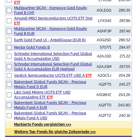
ETF
Multipartner SICAV - Konwave Gold Equity
A0LEQQ
289,35
Fund B CHF
Amundi MSCI Semiconductors UCITS ETF Dist
LYX045
287,86
ETF
Multipartner SICAV - Konwave Gold Equity
A0HF3P
287,46
Fund B EUR
Earth Gold Fund UI - Anteilklasse (EUR R)
A0Q2SD
286,52
Nestor Gold Fonds B
570771
284,97
Schroder International Selection Fund Global
A2AJQD
271,22
Gold A Accumulation USD
Schroder International Selection Fund Global
A2AJQM
257,55
Gold A Accumulation EUR Hedged
VanEck Semiconductor UCITS ETF USD A
ETF
A2QC5J
254,28
Bakersteel Global Funds SICAV - Precious
A12FT5
245,27
Metals Fund D EUR
L&G Gold Mining UCITS ETF USD
A0Q8HZ
243,26
Accumulating ETF
ETF
Bakersteel Global Funds SICAV - Precious
A12FT0
240,80
Metals Fund A EUR
Bakersteel Global Funds SICAV - Precious
A12FTZ
240,16
Metals Fund A USD
Markierte Fonds vergleichen >>>
Weitere Top-Fonds für gleiche Zeitperiode >>>