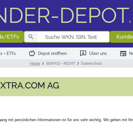
NDER-DEPOT
.
Fondssuch
ds/ETFs
Kunde
savings
3p
newspaper
s + ETFs
Depot eröffnen
Über uns
N
Home
SERVICE + RECHT
Datenschutz
VEXTRA.COM AG
g mit persönlichen Informationen ist für uns sehr wichtig. Wir gehen mit I