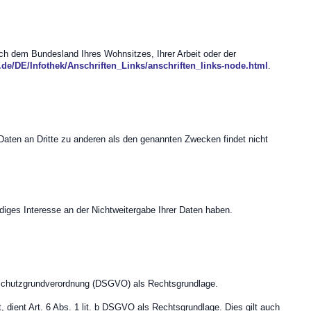
ach dem Bundesland Ihres Wohnsitzes, Ihrer Arbeit oder der
.de/DE/Infothek/Anschriften_Links/anschriften_links-node.html
.
Daten an Dritte zu anderen als den genannten Zwecken findet nicht
diges Interesse an der Nichtweitergabe Ihrer Daten haben.
tenschutzgrundverordnung (DSGVO) als Rechtsgrundlage.
, dient Art. 6 Abs. 1 lit. b DSGVO als Rechtsgrundlage. Dies gilt auch