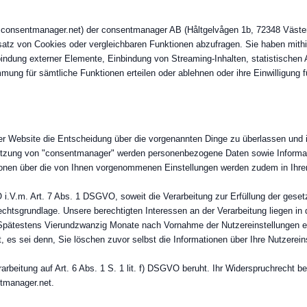
consentmanager.net) der consentmanager AB (Håltgelvågen 1b, 72348 Väste
atz von Cookies oder vergleichbaren Funktionen abzufragen. Sie haben mithil
indung externer Elemente, Einbindung von Streaming-Inhalten, statistischen
ung für sämtliche Funktionen erteilen oder ablehnen oder ihre Einwilligung f
er Website die Entscheidung über die vorgenannten Dinge zu überlassen und 
utzung von "consentmanager" werden personenbezogene Daten sowie Informat
onen über die von Ihnen vorgenommenen Einstellungen werden zudem in Ihre
O i.V.m. Art. 7 Abs. 1 DSGVO, soweit die Verarbeitung zur Erfüllung der gesetz
 Rechtsgrundlage. Unsere berechtigten Interessen an der Verarbeitung liegen i
 Spätestens Vierundzwanzig Monate nach Vornahme der Nutzereinstellungen 
, es sei denn, Sie löschen zuvor selbst die Informationen über Ihre Nutzerei
rbeitung auf Art. 6 Abs. 1 S. 1 lit. f) DSGVO beruht. Ihr Widerspruchrecht be
tmanager.net.