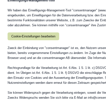
Einwilligungs-Management-Tool
Wir haben das Einwilligungs-Management-Tool "consentmanager" (www.
eingebunden, um Einwilligungen für die Datenverarbeitung bzw. den Eins
bestimmte Funktionalitäten unserer Website, z.B. zum Zwecke der Einb
oder abzulehnen. Sie können mithilfe von "consentmanager" ihre Zustimm
Cookie-Einstellungen bearbeiten
Zweck der Einbindung von "consentmanager" ist es, den Nutzern unser
bieten, bereits vorgenommene Einstellungen zu ändern. Im Zuge der N
Browser usw) und an die consentmanager AB übersendet. Die Informati
Rechtsgrundlage für die Verarbeitung ist Art. 6 Abs. 1 S. 1 lit. c) DSGV
dient. Im Übrigen ist Art. 6 Abs. 1 S. 1 lit. f) DSGVO die einschlägige
den Einsatz von Cookies und der Auswertung der Einwilligungsquoten.
Nutzereinstellungen werden dann erneut für diesen Zeitraum gespeichert
Sie können Widerspruch gegen die Verarbeitung einlegen, soweit die Vera
Zwecks Widerspruchs wenden Sie sich bitte via E-Mail an info@consen