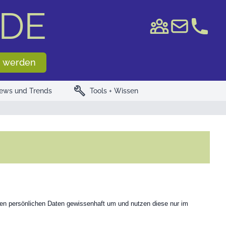
DE
e WKN/ISIN
 werden
build
ews und Trends
Tools + Wissen
hren persönlichen Daten gewissenhaft um und nutzen diese nur im