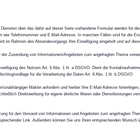
 Diensten über das dafür auf dieser Seite vorhandene Formular werden für di
 wie Telefonnummer und E-Mail-Adresse. In manchen Fällen sind für die Erste
rd im Rahmen des Absendevorgangs Ihre Einwilligung eingeholt und auf dies
und der Zusendung von Informationen/Angeboten zum angefragten Thema verwe
Einwilligung des Nutzers Art. 6 Abs. 1 lit. a DSGVO. Dient die Kontaktaufnahme
echtsgrundlage für die Verarbeitung der Daten Art. 6 Abs. 1 lit. b DSGVO.
er/unabhängiger Makler anfordern und hierbei Ihre E-Mail-Adresse hinterlegen
chließlich Direktwerbung für eigene ähnliche Waren oder Dienstleistungen ver
utzung für den Versand von Informationen und Angeboten zum angefragten Them
 entsprechender Link. Außerdem können Sie uns Ihren entsprechenden Wunsch