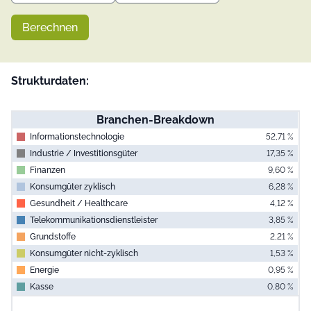
Berechnen
Strukturdaten:
Branchen-Breakdown
Informationstechnologie
52,71 %
Industrie / Investitionsgüter
17,35 %
Finanzen
9,60 %
Konsumgüter zyklisch
6,28 %
Gesundheit / Healthcare
4,12 %
Telekommunikationsdienstleister
3,85 %
Grundstoffe
2,21 %
Konsumgüter nicht-zyklisch
1,53 %
Energie
0,95 %
Kasse
0,80 %
End of interac
Chart