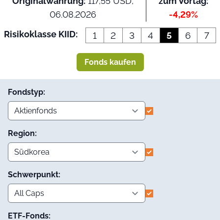
Originalwährung:
117,55 USD,
zum Vortag:
06.08.2026
-4,29%
Risikoklasse KIID:
1
2
3
4
5
6
7
Fonds kaufen
Fondstyp:
Region:
Schwerpunkt:
ETF-Fonds: