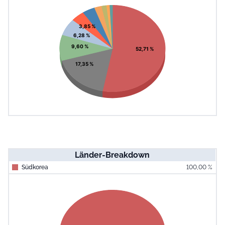
Pie chart with 10 slices.
View as data table, Chart
3,85 %
6,28 %
9,60 %
52,71 %
17,35 %
Länder-Breakdown
Südkorea
100,00 %
End of interac
Chart
Pie chart with 1 slice.
View as data table, Chart