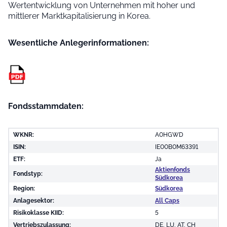
Wertentwicklung von Unternehmen mit hoher und
mittlerer Marktkapitalisierung in Korea.
Wesentliche Anleger­informationen:
Fondsstammdaten:
WKNR:
A0HGWD
ISIN:
IE00B0M63391
ETF:
Ja
Aktienfonds
Fondstyp:
Südkorea
Region:
Südkorea
Anlagesektor:
All Caps
Risikoklasse KIID:
5
Vertriebszulassung:
DE, LU, AT, CH