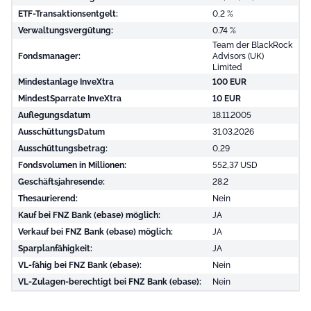
ETF-Transaktionsentgelt:
0,2 %
Verwaltungsvergütung:
0.74 %
Team der BlackRock
Fondsmanager:
Advisors (UK)
Limited
Mindestanlage InveXtra
100 EUR
MindestSparrate InveXtra
10 EUR
Auflegungsdatum
18.11.2005
AusschüttungsDatum
31.03.2026
Ausschüttungsbetrag:
0,29
Fondsvolumen in Millionen:
552,37 USD
Geschäftsjahresende:
28.2
Thesaurierend:
Nein
Kauf bei FNZ Bank (ebase) möglich:
JA
Verkauf bei FNZ Bank (ebase) möglich:
JA
Sparplanfähigkeit:
JA
VL-fähig bei FNZ Bank (ebase):
Nein
VL-Zulagen-berechtigt bei FNZ Bank (ebase):
Nein