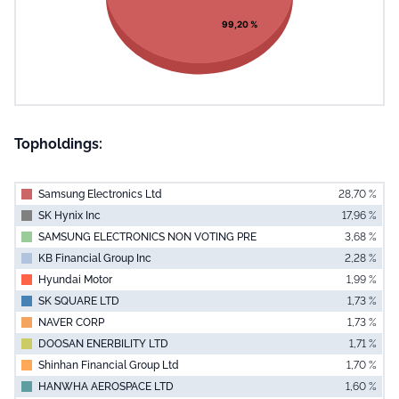
99,20 %
Topholdings:
Samsung Electronics Ltd
28,70 %
SK Hynix Inc
17,96 %
SAMSUNG ELECTRONICS NON VOTING PRE
3,68 %
KB Financial Group Inc
2,28 %
Hyundai Motor
1,99 %
SK SQUARE LTD
1,73 %
NAVER CORP
1,73 %
DOOSAN ENERBILITY LTD
1,71 %
Shinhan Financial Group Ltd
1,70 %
HANWHA AEROSPACE LTD
1,60 %