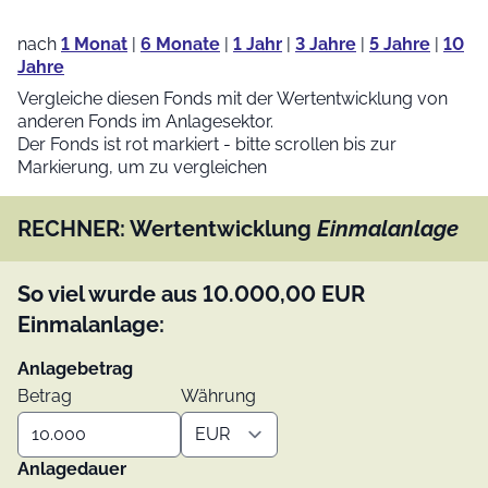
nach
1 Monat
|
6 Monate
|
1 Jahr
|
3 Jahre
|
5 Jahre
|
10
Jahre
Vergleiche diesen Fonds mit der Wertentwicklung von
anderen Fonds im Anlagesektor.
Der Fonds ist rot markiert - bitte scrollen bis zur
Markierung, um zu vergleichen
RECHNER: Wertentwicklung
Einmalanlage
So viel wurde aus
10.000,00
EUR
Einmalanlage:
Anlagebetrag
Betrag
Währung
Anlagedauer