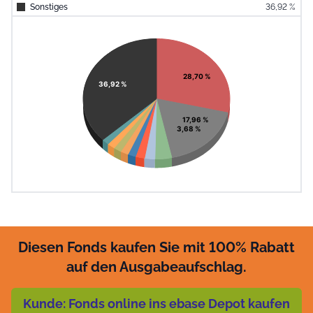
Sonstiges
36,92 %
End of interac
Chart
Pie chart with 11 slices.
View as data table, Chart
28,70 %
36,92 %
17,96 %
3,68 %
Diesen Fonds kaufen Sie mit 100% Rabatt
auf den Ausgabeaufschlag.
Kunde: Fonds online ins ebase Depot kaufen