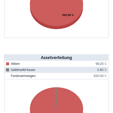
100,00 %
Assetverteilung
Aktien
99,20 %
Geldmarkt Kasse
0,80 %
Fondsvermoegen
100,00 %
End of interac
Chart
Pie chart with 2 slices.
View as data table, Chart