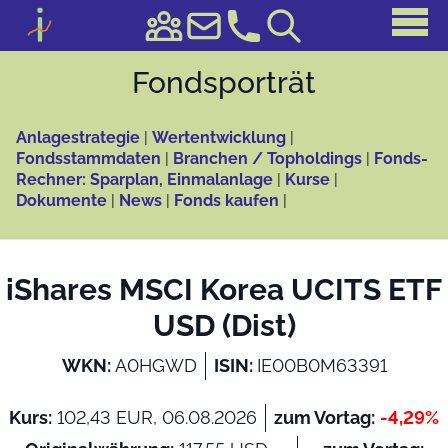
Fonds­porträt
Anlagestrategie
|
Wertentwicklung
|
Fondsstammdaten
|
Branchen / Topholdings
|
Fonds-
Rechner: Sparplan, Einmalanlage
|
Kurse
|
Dokumente
|
News
|
Fonds kaufen
|
iShares MSCI Korea UCITS ETF
USD (Dist)
WKN:
A0HGWD
ISIN:
IE00B0M63391
Kurs:
102,43 EUR, 06.08.2026
zum Vortag:
-4,29%