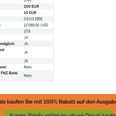
0.45
100 EUR
10 EUR
03.03.1995
:
12.589,92 USD
27.8
JA
 möglich:
JA
se)
JA
JA
se):
Nein
i FNZ Bank
Nein
ds kaufen Sie mit 100% Rabatt auf den Ausgab
Kunde: Fonds online ins ebase Depot kauf