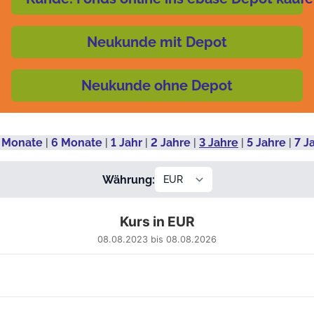
Neukunde mit Depot
Neukunde ohne Depot
 Monate
|
6 Monate
|
1 Jahr
|
2 Jahre
|
3 Jahre
|
5 Jahre
|
7 J
Währung:
Kurs in EUR
08.08.2023 bis 08.08.2026
 from 2023-08-09 00:00:00 to 2026-08-07 00:00:00.
55.68311 to 142.34761.