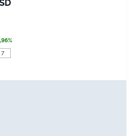
USD
,96%
7