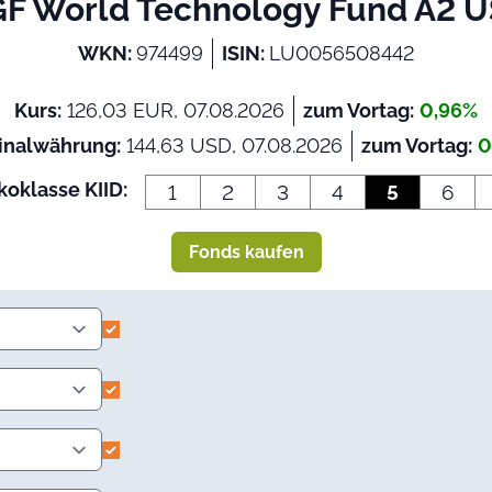
F World Technology Fund A2 
WKN:
974499
ISIN:
LU0056508442
Kurs:
126,03 EUR, 07.08.2026
zum Vortag:
0,96%
inalwährung:
144,63 USD, 07.08.2026
zum Vortag:
0
koklasse KIID:
1
2
3
4
5
6
Fonds kaufen