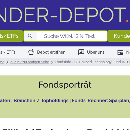
NDER-DEPOT
.
Fondssuch
ds/ETFs
Kunde
savings
3p
newspaper
s + ETFs
Depot eröffnen
Über uns
N
me
Zurück zur vorigen Seite
Fondsinfo - BGF World Technology Fund A2 
Fonds­porträt
aten
|
Branchen / Topholdings
|
Fonds-Rechner: Sparplan