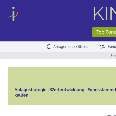
KI
Top Fon
euro
manage_search
Anlegen ohne Stress
Fond
Ho
Anlagestrategie
|
Wertentwicklung
|
Fondsstammd
kaufen
|