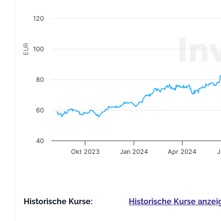
120
EUR
100
80
60
40
Okt 2023
Jan 2024
Apr 2024
J
End of interactive chart.
Historische Kurse:
Historische Kurse anzei