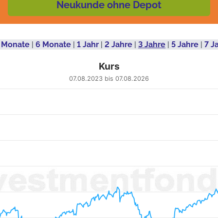
Neukunde ohne Depot
 Monate
|
6 Monate
|
1 Jahr
|
2 Jahre
|
3 Jahre
|
5 Jahre
|
7 J
Kurs
07.08.2023 bis 07.08.2026
 from 2023-08-08 00:00:00 to 2026-08-06 00:00:00.
4.54 to 224.94.