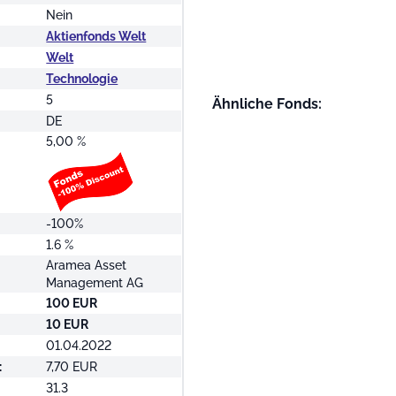
Nein
Aktienfonds Welt
Welt
Technologie
5
Ähnliche Fonds:
DE
5,00 %
-100%
1.6 %
Aramea Asset
Management AG
100 EUR
10 EUR
01.04.2022
:
7,70 EUR
31.3