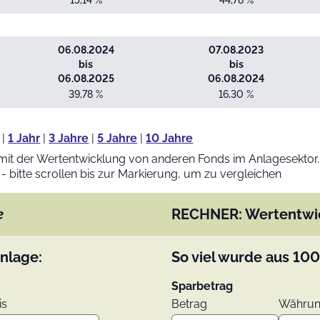
15,14 %
44,78 %
06.08.2024
07.08.2023
bis
bis
06.08.2025
06.08.2024
39,78 %
16,30 %
|
1 Jahr
|
3 Jahre
|
5 Jahre
|
10 Jahre
mit der Wertentwicklung von anderen Fonds im Anlagesektor.
 - bitte scrollen bis zur Markierung, um zu vergleichen
e
RECHNER: Wertentwi
nlage:
So viel wurde aus
100
Sparbetrag
is
Betrag
Währu