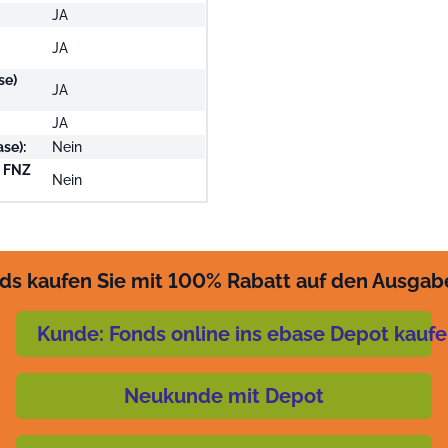
JA
JA
se)
JA
JA
se):
Nein
i FNZ
Nein
ds kaufen Sie mit 100% Rabatt auf den Ausgab
Kunde: Fonds online ins ebase Depot kauf
Neukunde mit Depot