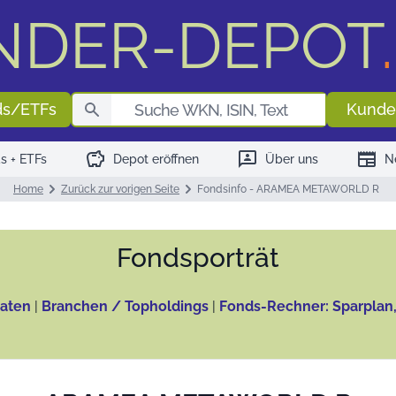
NDER-DEPOT
.
Fondssuch
ds/ETFs
Kunde
savings
3p
newspaper
s + ETFs
Depot eröffnen
Über uns
N
Home
Zurück zur vorigen Seite
Fondsinfo - ARAMEA METAWORLD R
Fonds­porträt
aten
|
Branchen / Topholdings
|
Fonds-Rechner: Sparplan