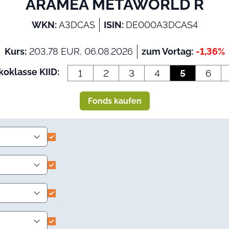
ARAMEA METAWORLD R
WKN:
A3DCAS
ISIN:
DE000A3DCAS4
Kurs:
203,78 EUR, 06.08.2026
zum Vortag:
-1,36%
koklasse KIID:
1
2
3
4
5
6
Fonds kaufen