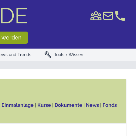
DE
e WKN/ISIN
 werden
build
ews und Trends
Tools + Wissen
, Einmalanlage
|
Kurse
|
Dokumente
|
News
|
Fonds