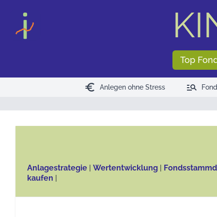
KI
Top Fon
euro
manage_search
Anlegen ohne Stress
Fond
Anlagestrategie
|
Wertentwicklung
|
Fondsstammd
kaufen
|