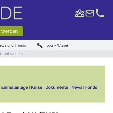
DE
e WKN/ISIN
 werden
build
ews und Trends
Tools + Wissen
ht Fund AH (EUR)
, Einmalanlage
|
Kurse
|
Dokumente
|
News
|
Fonds