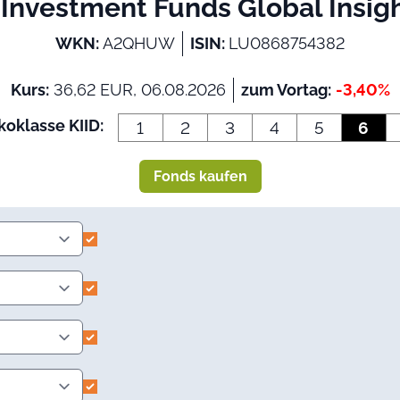
Investment Funds Global Insig
WKN:
A2QHUW
ISIN:
LU0868754382
Kurs:
36,62 EUR, 06.08.2026
zum Vortag:
-3,40%
koklasse KIID:
1
2
3
4
5
6
Fonds kaufen