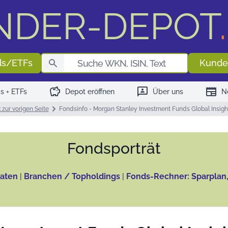
NDER-DEPOT
.
Fondssuch
ds/ETFs
Kunde
savings
3p
newspaper
s + ETFs
Depot eröffnen
Über uns
N
 zur vorigen Seite
Fondsinfo - Morgan Stanley Investment Funds Global Insig
Fonds­porträt
aten
|
Branchen / Topholdings
|
Fonds-Rechner: Sparplan