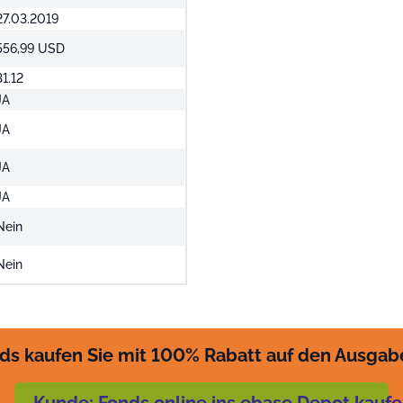
27.03.2019
556,99 USD
31.12
JA
JA
JA
JA
Nein
Nein
ds kaufen Sie mit 100% Rabatt auf den Ausgab