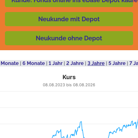
Kunde: Fonds online ins ebase Depot kauf
Neukunde mit Depot
Neukunde ohne Depot
 Monate
|
6 Monate
|
1 Jahr
|
2 Jahre
|
3 Jahre
|
5 Jahre
|
7 J
Kurs
08.08.2023 bis 08.08.2026
 from 2023-08-09 00:00:00 to 2026-08-06 00:00:00.
.41 to 45.75.