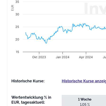
35
EUR
30
25
20
15
Okt 2023
Jan 2024
Apr 2024
J
End of interactive chart.
Historische Kurse:
Historische Kurse anzei
Wertentwicklung % in
1 Woche
EUR, tagesaktuell:
1,05 %