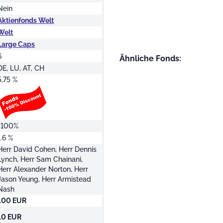
Nein
Aktienfonds Welt
Welt
Large Caps
6
Ähnliche Fonds:
DE, LU, AT, CH
5,75 %
-100%
1.6 %
Herr David Cohen, Herr Dennis
Lynch, Herr Sam Chainani,
Herr Alexander Norton, Herr
Jason Yeung, Herr Armistead
Nash
100 EUR
10 EUR