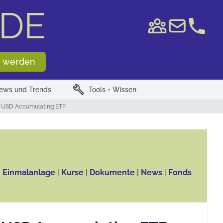
DE
e WKN/ISIN
 werden
build
ews und Trends
Tools + Wissen
 USD Accumulating ETF
, Einmalanlage
|
Kurse
|
Dokumente
|
News
|
Fonds