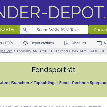
NDER-DEPOT
.
Fondssuch
ds/ETFs
Kunde
savings
3p
newspaper
s + ETFs
Depot eröffnen
Über uns
N
igen Seite
Fondsinfo - RIZE CYBERSECURITY AND DATA PRIVACY UCITS ETF -
Fonds­porträt
aten
|
Branchen / Topholdings
|
Fonds-Rechner: Sparplan