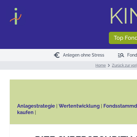
KI
Top Fon
euro
manage_search
Anlegen ohne Stress
Fond
Home
Zurück zur vor
Anlagestrategie
|
Wertentwicklung
|
Fondsstammd
kaufen
|