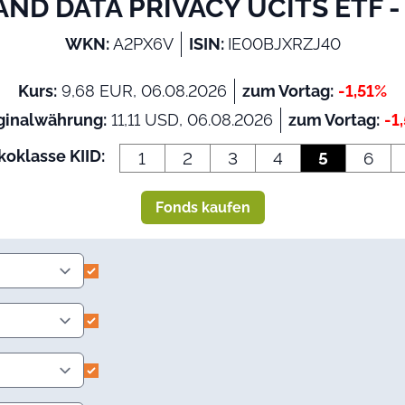
ND DATA PRIVACY UCITS ETF -
WKN:
A2PX6V
ISIN:
IE00BJXRZJ40
Kurs:
9,68 EUR, 06.08.2026
zum Vortag:
-1,51%
ginalwährung:
11,11 USD, 06.08.2026
zum Vortag:
-1
koklasse KIID:
1
2
3
4
5
6
Fonds kaufen