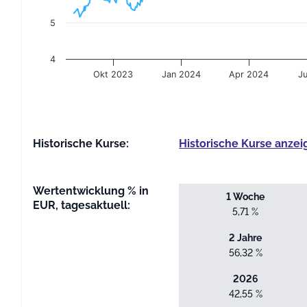
5
4
Okt 2023
Jan 2024
Apr 2024
J
End of interactive chart.
Historische Kurse:
Historische Kurse anzei
Wertentwicklung % in
1 Woche
EUR, tagesaktuell:
5,71 %
2 Jahre
56,32 %
2026
42,55 %