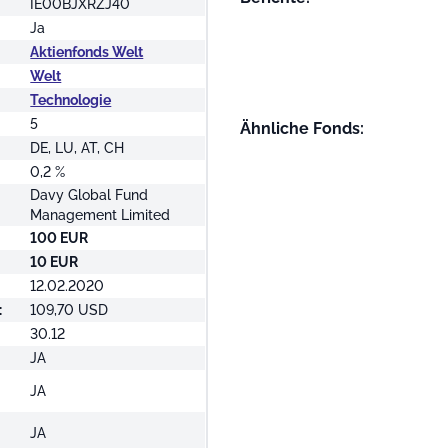
IE00BJXRZJ40
Ja
Aktienfonds Welt
Welt
Technologie
5
Ähnliche Fonds:
DE, LU, AT, CH
0,2 %
Davy Global Fund
Management Limited
100 EUR
10 EUR
12.02.2020
:
109,70 USD
30.12
JA
JA
JA