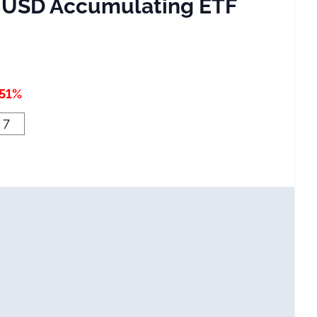
 USD Accumulating ETF
,51%
7