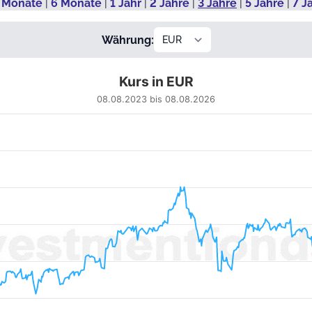
 Monate
|
6 Monate
|
1 Jahr
|
2 Jahre
|
3 Jahre
|
5 Jahre
|
7 J
Währung:
Kurs in EUR
08.08.2023 bis 08.08.2026
 from 2023-08-09 00:00:00 to 2026-08-06 00:00:00.
5.15596 to 10.1096.