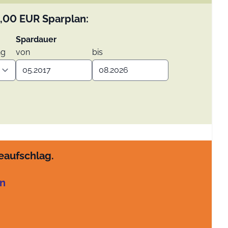
,00
EUR
Sparplan:
Spardauer
ng
von
bis
eaufschlag.
en