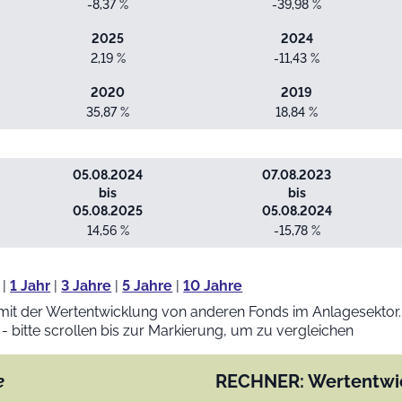
-8,37 %
-39,98 %
2025
2024
2,19 %
-11,43 %
2020
2019
35,87 %
18,84 %
05.08.2024
07.08.2023
bis
bis
05.08.2025
05.08.2024
14,56 %
-15,78 %
|
1 Jahr
|
3 Jahre
|
5 Jahre
|
10 Jahre
mit der Wertentwicklung von anderen Fonds im Anlagesektor.
 - bitte scrollen bis zur Markierung, um zu vergleichen
e
RECHNER: Wertentwi