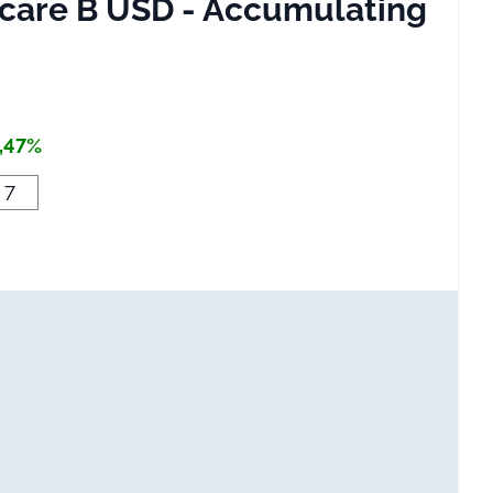
hcare B USD - Accumulating
,47%
7