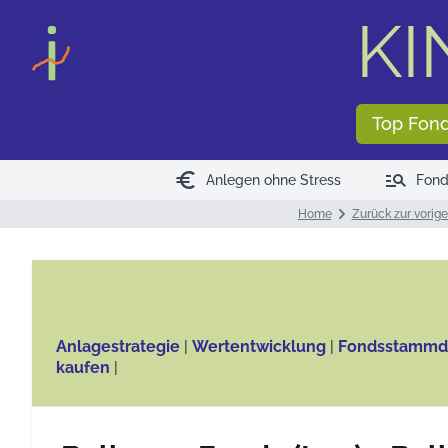
KI
Top Fon
euro
manage_search
Anlegen ohne Stress
Fond
Home
Zurück zur vorige
Anlagestrategie
|
Wertentwicklung
|
Fondsstammd
kaufen
|