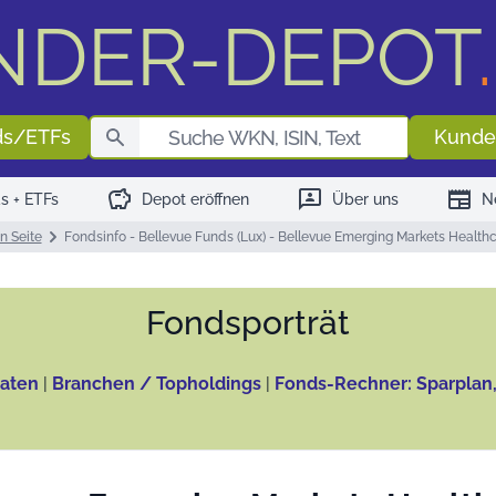
NDER-DEPOT
.
Fondssuch
ds/ETFs
Kunde
savings
3p
newspaper
s + ETFs
Depot eröffnen
Über uns
N
n Seite
Fondsinfo - Bellevue Funds (Lux) - Bellevue Emerging Markets Healt
Fonds­porträt
aten
|
Branchen / Topholdings
|
Fonds-Rechner: Sparplan