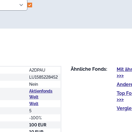
Ähnliche Fonds:
Mit
äh
A2DPAU
>>>
LU1585228452
Ander
Nein
Aktienfonds
Top F
Welt
>>>
Welt
Vergle
5
-100%
100 EUR