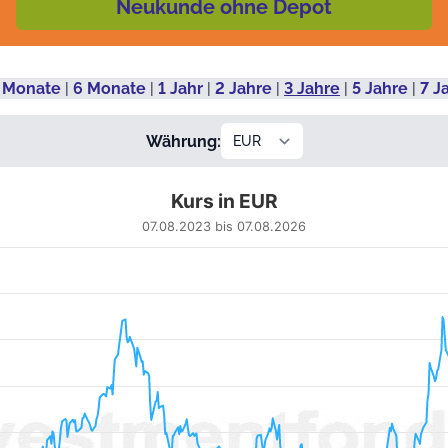
Neukunde ohne Depot
 Monate
|
6 Monate
|
1 Jahr
|
2 Jahre
|
3 Jahre
|
5 Jahre
|
7 J
Währung:
Kurs in EUR
07.08.2023 bis 07.08.2026
 from 2023-08-08 00:00:00 to 2026-08-05 00:00:00.
 90.96424 to 122.99691.