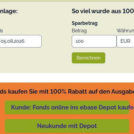
nlage:
So viel wurde aus
100
Sparbetrag
is
Betrag
Währu
Berechnen
ds kaufen Sie mit 100% Rabatt auf den Ausgab
Kunde: Fonds online ins ebase Depot kauf
Neukunde mit Depot