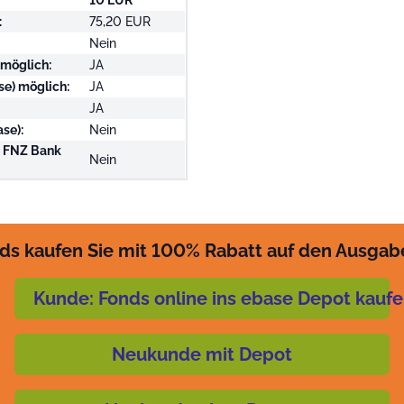
10 EUR
:
75,20 EUR
Nein
 möglich:
JA
se) möglich:
JA
JA
se):
Nein
i FNZ Bank
Nein
ds kaufen Sie mit 100% Rabatt auf den Ausgab
Kunde: Fonds online ins ebase Depot kauf
Neukunde mit Depot