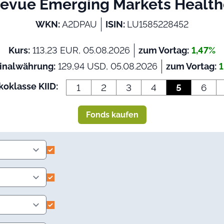
llevue Emerging Markets Healt
WKN:
A2DPAU
ISIN:
LU1585228452
Kurs:
113,23 EUR, 05.08.2026
zum Vortag:
1,47%
inalwährung:
129,94 USD, 05.08.2026
zum Vortag:
1
koklasse KIID:
1
2
3
4
5
6
Fonds kaufen