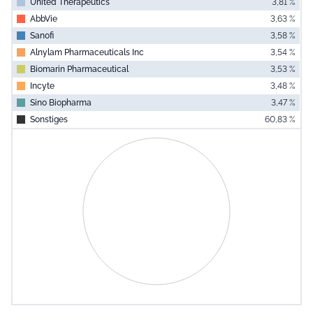
Unite­­d The­­rapeu­­tics
3,81 %
AbbVie
3,63 %
Sanofi
3,58 %
Alnyl­­am Ph­­armac­­eutic­­als I­­nc
3,54 %
Bioma­­rin P­­harma­­ceuti­­cal
3,53 %
Incyte
3,48 %
Sino Biopharma
3,47 %
Sonstiges
60,83 %
End of interac
Chart
Pie chart with 0 slices.
View as data table, Chart