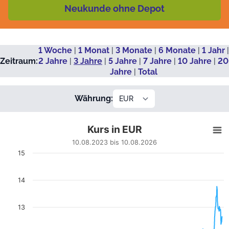
Neukunde ohne Depot
1 Woche
|
1 Monat
|
3 Monate
|
6 Monate
|
1 Jahr
|
Zeitraum:
2 Jahre
|
3 Jahre
|
5 Jahre
|
7 Jahre
|
10 Jahre
|
20
Jahre
|
Total
Währung:
Kurs in EUR
Kurs in EUR
Line chart with 708 data points.
10.08.2023 bis 10.08.2026
10.08.2023 bis 10.08.2026
15
View as data table, Kurs in EUR
The chart has 1 X axis displaying Datum. Data ranges from
14
The chart has 1 Y axis displaying EUR. Data ranges from 8.425
13