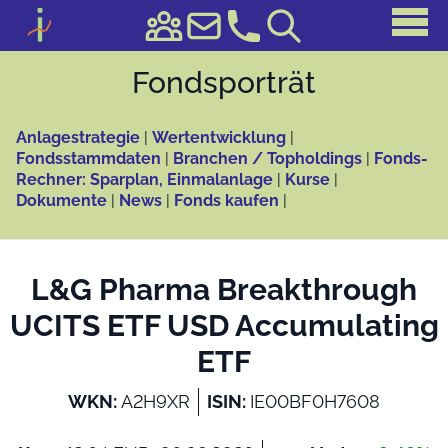
Fonds­porträt
Anlagestrategie
|
Wertentwicklung
|
Fondsstammdaten
|
Branchen / Topholdings
|
Fonds-
Rechner: Sparplan, Einmalanlage
|
Kurse
|
Dokumente
|
News
|
Fonds kaufen
|
L&G Pharma Breakthrough
UCITS ETF USD Accumulating
ETF
WKN:
A2H9XR
ISIN:
IE00BF0H7608