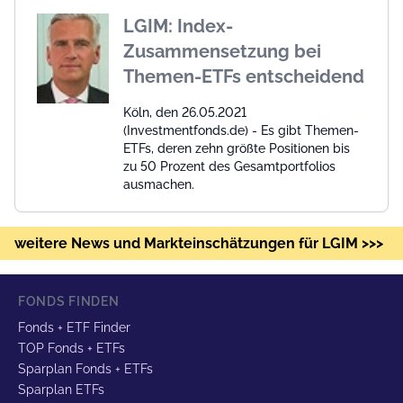
LGIM: Index-
Zusammensetzung bei
Themen-ETFs entscheidend
Köln, den 26.05.2021
(Investmentfonds.de) - Es gibt Themen-
ETFs, deren zehn größte Positionen bis
zu 50 Prozent des Gesamtportfolios
ausmachen.
weitere News und Markteinschätzungen für LGIM >>>
FONDS FINDEN
Fonds + ETF Finder
TOP Fonds + ETFs
Sparplan Fonds + ETFs
Sparplan ETFs