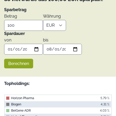
Sparbetrag
Betrag
Währung
Spardauer
von
bis
Berechnen
Topholdings:
Horiz­­on Ph­­arma
5,79 %
Biogen
4,31 %
BeiGe­­ne AD­­R
4,03 %