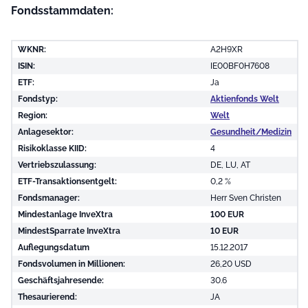
Fondsstammdaten:
WKNR:
A2H9XR
ISIN:
IE00BF0H7608
ETF:
Ja
Fondstyp:
Aktienfonds Welt
Region:
Welt
Anlagesektor:
Gesundheit/Medizin
Risikoklasse KIID:
4
Vertriebszulassung:
DE, LU, AT
ETF-Transaktionsentgelt:
0,2 %
Fondsmanager:
Herr Sven Christen
Mindestanlage InveXtra
100 EUR
MindestSparrate InveXtra
10 EUR
Auflegungsdatum
15.12.2017
Fondsvolumen in Millionen:
26,20 USD
Geschäftsjahresende:
30.6
Thesaurierend:
JA