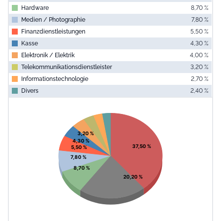
Hardware
8,70 %
Medien / Photographie
7,80 %
Finanzdienstleistungen
5,50 %
Kasse
4,30 %
Elektronik / Elektrik
4,00 %
Telekommunikationsdienstleister
3,20 %
Informationstechnologie
2,70 %
Divers
2,40 %
End of interac
Chart
Pie chart with 10 slices.
View as data table, Chart
3,20 %
4,30 %
37,50 %
5,50 %
7,80 %
8,70 %
20,20 %