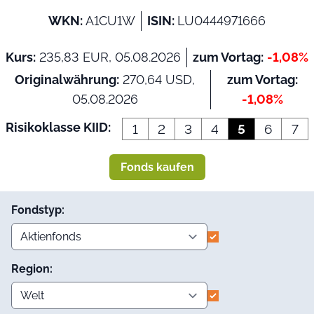
WKN:
A1CU1W
ISIN:
LU0444971666
Kurs:
235,83 EUR, 05.08.2026
zum Vortag:
-1,08%
Originalwährung:
270,64 USD,
zum Vortag:
05.08.2026
-1,08%
Risikoklasse KIID:
1
2
3
4
5
6
7
Fonds kaufen
Fondstyp:
Region: