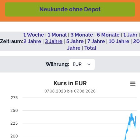
Neukunde ohne Depot
1 Woche
|
1 Monat
|
3 Monate
|
6 Monate
|
1 Jahr
|
Zeitraum:
2 Jahre
|
3 Jahre
|
5 Jahre
|
7 Jahre
|
10 Jahre
|
20
Jahre
|
Total
Währung:
Kurs in EUR
Kurs in EUR
Line chart with 678 data points.
07.08.2023 bis 07.08.2026
07.08.2023 bis 07.08.2026
275
View as data table, Kurs in EUR
The chart has 1 X axis displaying Datum. Data ranges from
250
The chart has 1 Y axis displaying EUR. Data ranges from 82.7
225
200