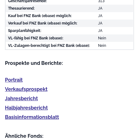
Geschäftsjahresende:
31.3
Thesaurierend:
JA
Kauf bei FNZ Bank (ebase) möglich:
JA
Verkauf bei FNZ Bank (ebase) möglich:
JA
Sparplanfähigkeit:
JA
VL-fähig bei FNZ Bank (ebase):
Nein
VL-Zulagen-berechtigt bei FNZ Bank (ebase):
Nein
Prospekte und Berichte:
Portrait
Verkaufs­prospekt
Jahres­bericht
Halb­jahres­bericht
Basis­informationsblatt
Ähnliche Fonds: