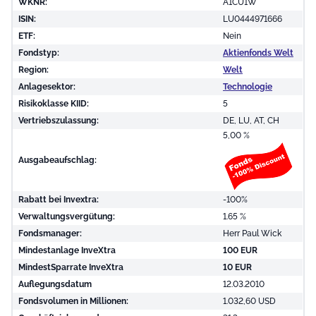
WKNR:
A1CU1W
ISIN:
LU0444971666
ETF:
Nein
Fondstyp:
Aktienfonds Welt
Region:
Welt
Anlagesektor:
Technologie
Risikoklasse KIID:
5
Vertriebszulassung:
DE, LU, AT, CH
5,00 %
Ausgabeaufschlag:
Rabatt bei Invextra:
-100%
Verwaltungsvergütung:
1.65 %
Fondsmanager:
Herr Paul Wick
Mindestanlage InveXtra
100 EUR
MindestSparrate InveXtra
10 EUR
Auflegungsdatum
12.03.2010
Fondsvolumen in Millionen:
1.032,60 USD