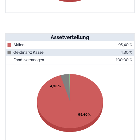
Assetverteilung
Aktien
95,40 %
Geldmarkt Kasse
4,30 %
Fondsvermoegen
100,00 %
End of interac
Chart
Pie chart with 3 slices.
View as data table, Chart
4,30 %
95,40 %