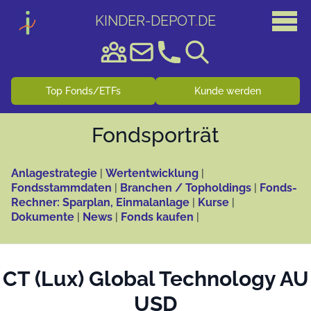
KINDER-DEPOT
.
DE
Top Fonds/ETFs
Kunde werden
Fonds­porträt
Anlagestrategie
|
Wertentwicklung
|
Fondsstammdaten
|
Branchen / Topholdings
|
Fonds-
Rechner: Sparplan, Einmalanlage
|
Kurse
|
Dokumente
|
News
|
Fonds kaufen
|
CT (Lux) Global Technology AU
USD