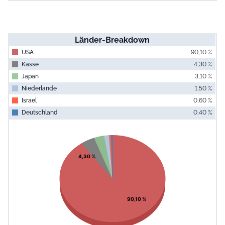
Länder-Breakdown
USA
90,10 %
Kasse
4,30 %
Japan
3,10 %
Niederlande
1,50 %
Israel
0,60 %
Deutschland
0,40 %
End of interac
Chart
Pie chart with 6 slices.
View as data table, Chart
4,30 %
90,10 %