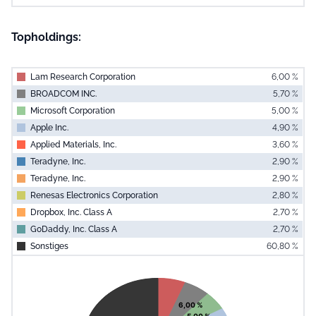
Topholdings:
Lam Research Corporation
6,00 %
BROADCOM INC.
5,70 %
Microsoft Corporation
5,00 %
Apple Inc.
4,90 %
Applied Materials, Inc.
3,60 %
Teradyne, Inc.
2,90 %
Teradyne, Inc.
2,90 %
Renesas Electronics Corporation
2,80 %
Dropbox, Inc. Class A
2,70 %
GoDaddy, Inc. Class A
2,70 %
Sonstiges
60,80 %
End of interac
Chart
Pie chart with 11 slices.
View as data table, Chart
6,00 %
5,00 %