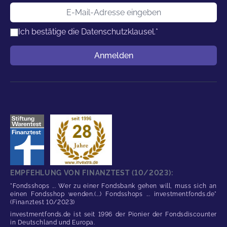
E-Mail-Adresse
Ich bestätige die
Datenschutzklausel.
*
Benutzername
Anmelden
EMPFEHLUNG VON FINANZTEST (10/2023):
"Fondsshops ... Wer zu einer Fondsbank gehen will, muss sich an
einen Fondsshop wenden.(...) Fondsshops ... investmentfonds.de"
(Finanztest 10/2023)
investmentfonds.de ist seit 1996 der Pionier der Fondsdiscounter
in Deutschland und Europa.