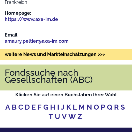
Frankreich
Homepage:
https://www.axa-im.de
Email:
amaury.peltier@axa-im.com
weitere News und Markteinschätzungen >>>
Fondssuche nach
Gesellschaften (ABC)
Klicken Sie auf einen Buchstaben Ihrer Wahl
A
B
C
D
E
F
G
H
I
J
K
L
M
N
O
P
Q
R
S
T
U
V
W
Z