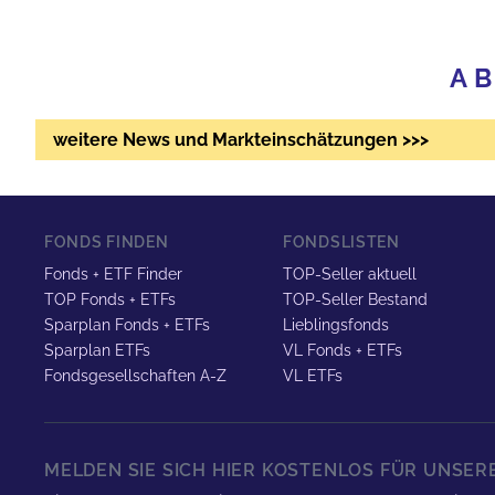
A
B
weitere News und Markteinschätzungen >>>
FONDS FINDEN
FONDSLISTEN
Fonds + ETF Finder
TOP-Seller aktuell
TOP Fonds + ETFs
TOP-Seller Bestand
Sparplan Fonds + ETFs
Lieblingsfonds
Sparplan ETFs
VL Fonds + ETFs
Fondsgesellschaften A-Z
VL ETFs
MELDEN SIE SICH HIER KOSTENLOS FÜR UNSE