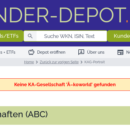
NDER-DEPOT
.
Fondssuch
ds/ETFs
Kunde
savings
3p
newspaper
s + ETFs
Depot eröffnen
Über uns
N
Home
Zurück zur vorigen Seite
KAG-Portrait
Keine KA-Gesellschaft 'Ã–koworld' gefunden
aften (ABC)