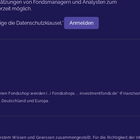
nschätzungen von Fondsmanagern und Analysten zum
rzeit möglich.
tige die
Datenschutzklausel.
*
Anmelden
Benutzername
inen Fondsshop wenden.(...) Fondsshops ... investmentfonds.de" (Finanzte
in Deutschland und Europa.
estem Wissen und Gewissen zusammengestellt. Für die Richtigkeit der In