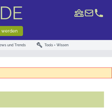
DE
e WKN/ISIN
 werden
build
ews und Trends
Tools + Wissen