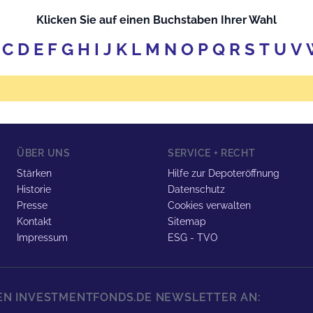
Klicken Sie auf einen Buchstaben Ihrer Wahl
C
D
E
F
G
H
I
J
K
L
M
N
O
P
Q
R
S
T
U
V
ÜBER UNS
SERVICE + RECHT
Stärken
Hilfe zur Depoteröffnung
Historie
Datenschutz
Presse
Cookies verwalten
Kontakt
Sitemap
Impressum
ESG - TVO
REN INVESTMENTFONDS.DE NEWSLETTER AN: