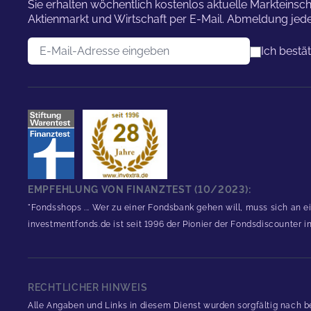
Sie erhalten wöchentlich kostenlos aktuelle Marktei
Aktienmarkt und Wirtschaft per E-Mail. Abmeldung jede
E-Mail-Adresse
Ich bestä
EMPFEHLUNG VON FINANZTEST (10/2023):
"Fondsshops ... Wer zu einer Fondsbank gehen will, muss sich an e
investmentfonds.de ist seit 1996 der Pionier der Fondsdiscounter 
RECHTLICHER HINWEIS
Alle Angaben und Links in diesem Dienst wurden sorgfältig nach b