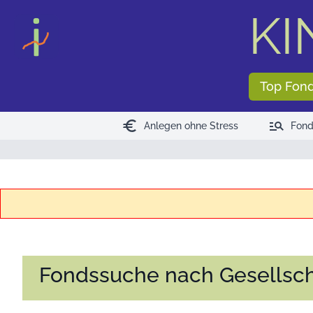
KI
Top Fon
euro
manage_search
Anlegen ohne Stress
Fond
Fondssuche nach Gesellsch